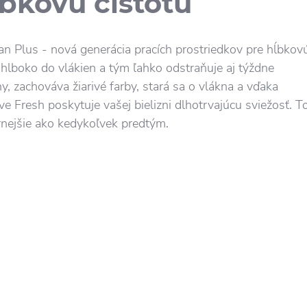
ĺbkovú čistotu
an Plus - nová generácia pracích prostriedkov pre hĺbkov
á hlboko do vlákien a tým ľahko odstraňuje aj týždne
y, zachováva žiarivé farby, stará sa o vlákna a vďaka
ve Fresh poskytuje vašej bielizni dlhotrvajúcu sviežosť. T
rnejšie ako kedykoľvek predtým.