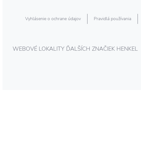
Vyhlásenie o ochrane údajov
Pravidlá používania
WEBOVÉ LOKALITY ĎALŠÍCH ZNAČIEK HENKEL
Odstraňovanie
Ako odstrániť
škvŕn od kávy a
Ako odstrániť
škvrny od
čaju
škvrny z
kurkumy
oblečenia po
vypratí a
vysušení