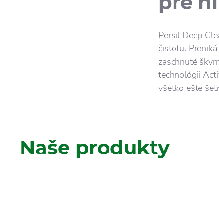
pre h
Persil Deep Cle
čistotu. Prenik
zaschnuté škvrn
technológii Acti
všetko ešte šet
Naše produkty