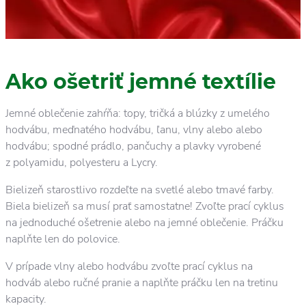
Ako ošetriť jemné textílie
Jemné oblečenie zahŕňa: topy, tričká a blúzky z umelého
hodvábu, meďnatého hodvábu, ľanu, vlny alebo alebo
hodvábu; spodné prádlo, pančuchy a plavky vyrobené
z polyamidu, polyesteru a Lycry.
Bielizeň starostlivo rozdeľte na svetlé alebo tmavé farby.
Biela bielizeň sa musí prať samostatne! Zvoľte prací cyklus
na jednoduché ošetrenie alebo na jemné oblečenie. Práčku
naplňte len do polovice.
V prípade vlny alebo hodvábu zvoľte prací cyklus na
hodváb alebo ručné pranie a naplňte práčku len na tretinu
kapacity.